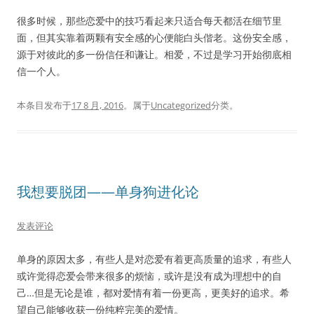
很多时候，那些恋爱中的技巧看起来只适合每天都活在细节里
面，但其实靠着两颗有安全感的心便能白头偕老。这份安全感，
源于对彼此的多一份信任和谦让。相爱，不过是学习开始彻底相
信一个人。
本条目发布于
17 8 月, 2016
。属于
Uncategorized
分类。
我想要脱团——单身狗进化论
发表评论
单身的原因太多，有些人是对恋爱有着更高质量的追求，有些人
或许觉得恋爱会带来很多的烦恼，或许是没有成为理想中的自
己…但是无论是谁，都对爱情有着一份更高，更美好的追求。希
望自己能够收获一份纯粹完美的爱情。