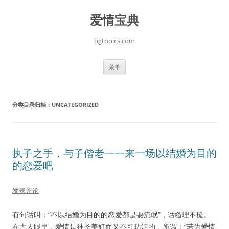
跳
至
爱情宝典
正
文
bgtopics.com
菜单
分类目录归档：
UNCATEGORIZED
执子之手，与子偕老——来一场以结婚为目的
的恋爱吧
发表评论
有句话叫：“不以结婚为目的的恋爱都是耍流氓”，话糙理不糙。
在古人眼里，爱情是神圣美好而又不可玷污的，所谓：“若为爱情