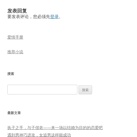
航
发表回复
要发表评论，您必须先
登录
。
爱情手册
推荐小说
搜索
搜
索：
最新文章
执子之手，与子偕老——来一场以结婚为目的的恋爱吧
遇到男神巧进攻，女追男这样能成功