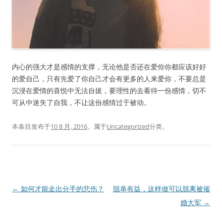
内心的强大才是感情的支撑，无论他是否还在爱你你都应该好好
的爱自己，只有先爱了你自己才会有更多的人来爱你，不要总是
沉浸在爱情的喜悦中无法自拔，要理性的去看待一份感情，切不
可从中迷失了自我，不让这份感情过于被动。
本条目发布于
10 8 月, 2016
。属于
Uncategorized
分类。
文
←
如何才能走出分手的悲伤？
脱单有益，这样做可以脱离被催
章
婚大军
→
导