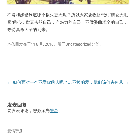
不嫁和嫁错到底哪个损失更大呢？所以大家要收起想到“清仓大甩
卖”的心，做真实的自己，有魅力的自己，不做委曲求全的自己，
等待真命天子的到来。
本条目发布于
11 8 月, 2016
。属于
Uncategorized
分类。
文
←
如何面对一个不爱你的人呢？
忘不掉的爱，我们该何去何从
→
章
导
发表回复
航
要发表评论，您必须先
登录
。
爱情手册