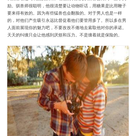
励。驯兽师很聪明，他很清楚要让动物听话，用糖果是比用鞭子
要来得有效的。因为有些猛兽也会翻脸的。对于男人也是一样
的，对他们产生吸引永远比督促着他们要管用多了。所以多在男
人面前展现你的魅力吧，不要孜孜不倦地去索取他对你的承诺。
天天的纠缠只会让他感到厌烦和压力。不是缠着就是保险的。