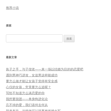
推荐小说
搜索
搜
索：
最新文章
执子之手，与子偕老——来一场以结婚为目的的恋爱吧
遇到男神巧进攻，女追男这样能成功
要怎么做才能让女孩子觉得有安全感
心仪的女孩，究竟要怎么追呢？
写给不知道怎么谈恋爱的你
我想要脱团——单身狗进化论
忘不掉的爱，我们该何去何从
脱单有益，这样做可以脱离被催婚大军